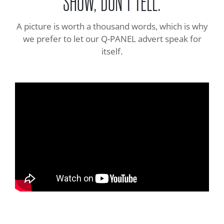
SHOW, DON’T TELL.
A picture is worth a thousand words, which is why
we prefer to let our Q-PANEL advert speak for
itself.