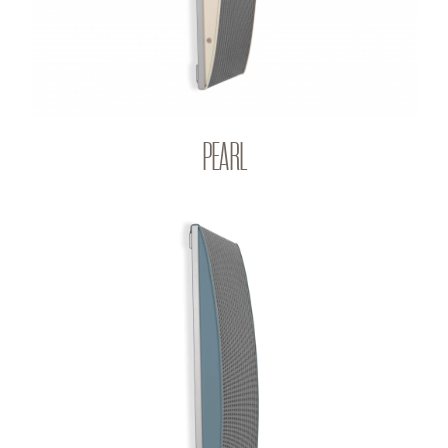
PEARL
SAPHIR
Q-PANEL