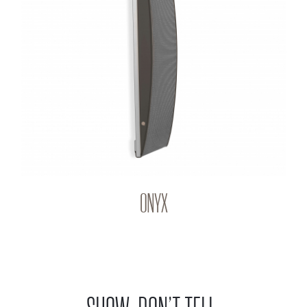
ONYX
Q-PANEL
ONYX