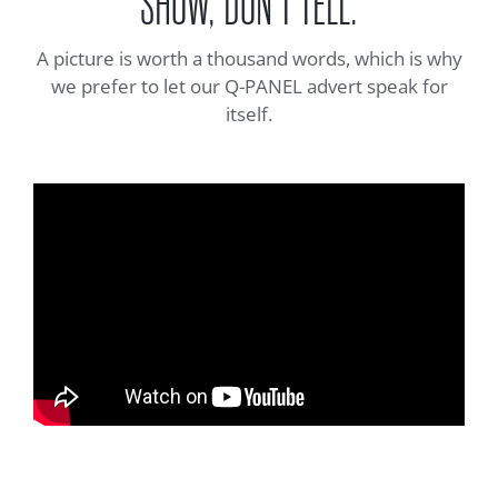
SHOW, DON’T TELL.
A picture is worth a thousand words, which is why
we prefer to let our Q-PANEL advert speak for
itself.