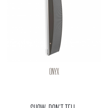
ONYX
Q-PANEL
ONYX