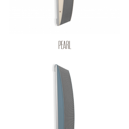
PEARL
SAPHIR
Q-PANEL