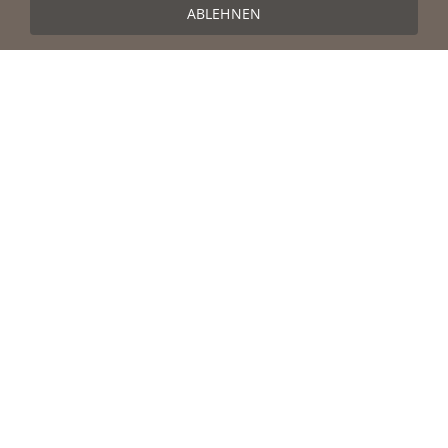
ABLEHNEN