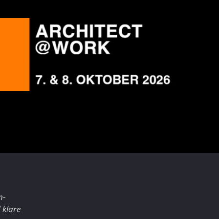
m­
 klare