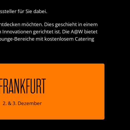
teller für Sie dabei.
 entdecken möchten. Dies geschieht in einem
Innovationen gerichtet ist. Die A@W bietet
ounge-Bereiche mit kostenlosem Catering
ARCHITECT@WORK
FRANKFURT
Messe Frankfurt
Stand 65
2. & 3. Dezember