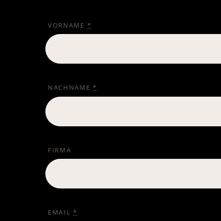
VORNAME
*
NACHNAME
*
FIRMA
EMAIL
*