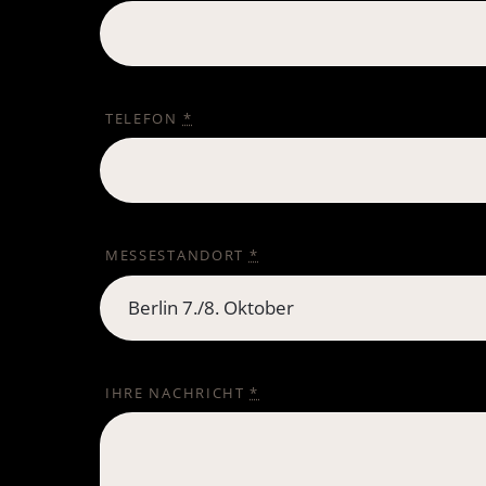
TELEFON
*
MESSESTANDORT
*
IHRE NACHRICHT
*