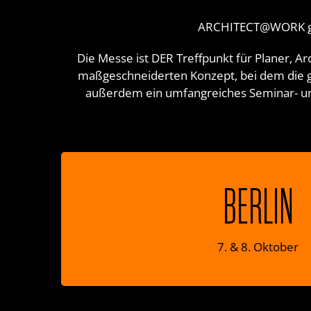
ARCHITECT@WORK geht 
Die Messe ist DER Treffpunkt für Planer, A
maßgeschneiderten Konzept, bei dem die ga
außerdem ein umfangreiches Seminar- un
ARCHITECT@WOR
BERLIN
Messe Berlin
Stand 118
7. & 8. Oktober