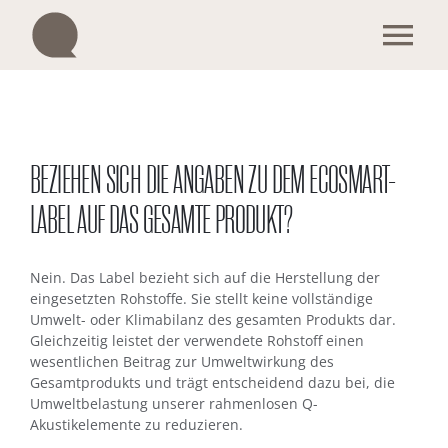
Zum
Inhalt
Tog
springen
Nav
Produkte
Lösungen
BEZIEHEN SICH DIE ANGABEN ZU DEM ECOSMART-
LABEL AUF DAS GESAMTE PRODUKT?
Messen
Nein. Das Label bezieht sich auf die Herstellung der
eingesetzten Rohstoffe. Sie stellt keine vollständige
Kontakt
Umwelt- oder Klimabilanz des gesamten Produkts dar.
Gleichzeitig leistet der verwendete Rohstoff einen
wesentlichen Beitrag zur Umweltwirkung des
Wir sind Q
Gesamtprodukts und trägt entscheidend dazu bei, die
Umweltbelastung unserer rahmenlosen Q-
Akustikelemente zu reduzieren.
Nachhaltigkeit